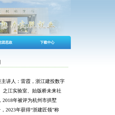
党团思政
下载中心
向
座主讲人：雷霞，浙江建投数字
、之江实验室、始版桥未来社
，
2018
年被评为杭州市拱墅
号，
2023
年获得“浙建匠领”称