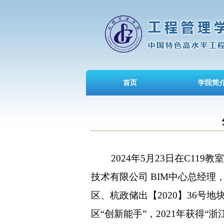
首页
学院简
2024
年
5
月
23
日在
C119
教室
技术有限公司
BIM
中心总经理
区、杭政储出【
2020
】
36
号地
区“创新能手”，
2021
年获得“浙