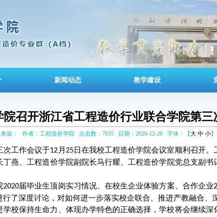
介
新闻动态
教学建设
学院召开浙江省工程造价行业联合学院第三
来源：
作者：工程造价学院
点击数：7935
日期：2020-12-28
字体：【
大
中
小
】
三次工作会议于
月
日在我校工程造价学院会议室顺利召开。
12
25
长丁燕、工程造价学院副院长马行耀、工程造价学院党总支副书
院
届毕业生顶岗实习情况、在校生企业体验方案、合作企业
2020
进行了深度讨论，对如何进一步落实校企联合、推进产教融合、
是学校保持生命力、体现办学特色的正确选择，学校将会继续深